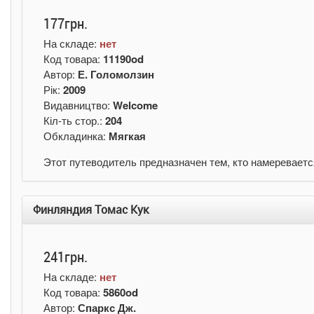
177грн.
На складе:
нет
Код товара:
11190od
Автор:
Е. Голомолзин
Рік:
2009
Видавництво:
Welcome
Кіл-ть стор.:
204
Обкладинка:
Мягкая
Этот путеводитель предназначен тем, кто намеревает
Финляндия Томас Кук
241грн.
На складе:
нет
Код товара:
5860od
Автор:
Спаркс Дж.