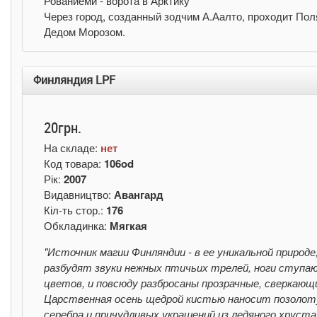
Рованиеми - ворота в Арктику
Через город, созданный зодчим А.Аалто, проходит Поля
Дедом Морозом.
Финляндия LPF
20грн.
На складе:
нет
Код товара:
106od
Рік:
2007
Видавництво:
Авангард
Кіл-ть стор.:
176
Обкладинка:
Мягкая
"Источник магии Финляндии - в ее уникальной природ
разбудят звуки нежных птичьих трелей, ноги ступаю
цветов, и повсюду разбросаны прозрачные, сверкающи
Царственная осень щедрой кистью наносит позолоту
серебра и причудливых украшений из ледяного хруст