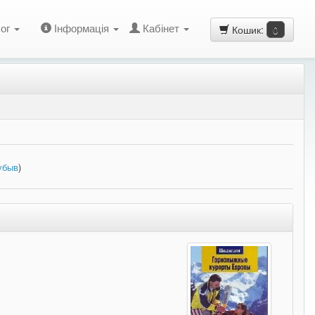
ог
Інформація
Кабінет
Кошик:
0
убыв
)