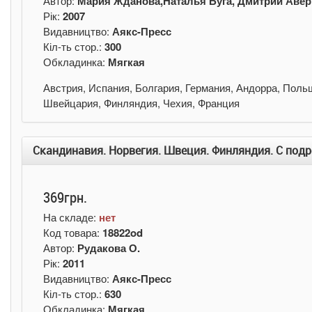
Автор:
Мария Жданова,Наталья Буга, Дмитрий Аве
Рік:
2007
Видавництво:
Аякс-Пресс
Кіл-ть стор.:
300
Обкладинка:
Мягкая
Австрия, Испания, Болгария, Германия, Андорра, Поль
Швейцария, Финляндия, Чехия, Франция
Скандинавия. Норвегия. Швеция. Финляндия. С подр
369грн.
На складе:
нет
Код товара:
18822od
Автор:
Рудакова О.
Рік:
2011
Видавництво:
Аякс-Пресс
Кіл-ть стор.:
630
Обкладинка:
Мягкая