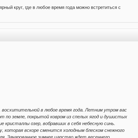
рный круг, где в любое время года можно встретиться с
е, восхитительной в любое время года. Летним утром вас
т по земле, покрытой ковром из спелых ягод и душистых
е кристаллы озер, вобравших в себя небесную синь.
, которая вскоре сменится холодным блеском снежного
аля. Зачарованное зимнее царство ждет весеннего