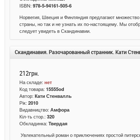
ISBN:
978-5-94161-505-6
Норвегия, Швеция и Финляндия предлагают множество 
страны, но так и не узнать их по-настоящему. Мы ото
следует увидеть в Скандинавии.
Скандинавия. Разочарованный странник. Кати Стен
212грн.
На складе:
нет
Код товара:
15555od
Автор:
Кати Стенвалль
Рік:
2010
Видавництво:
Амфора
Кіл-ть стор.:
320
Обкладинка:
Твердая
Увлекательный роман о приключениях простой питерск