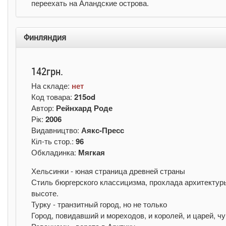
переехать на Аландские острова.
Финляндия
142грн.
На складе:
нет
Код товара:
215od
Автор:
Рейнхард Роде
Рік:
2006
Видавництво:
Аякс-Пресс
Кіл-ть стор.:
96
Обкладинка:
Мягкая
Хельсинки - юная страница древней страны
Стиль бюргерского классицизма, прохлада архитектуры
высоте.
Турку - транзитный город, но не только
Город, повидавший и мореходов, и королей, и царей, ч