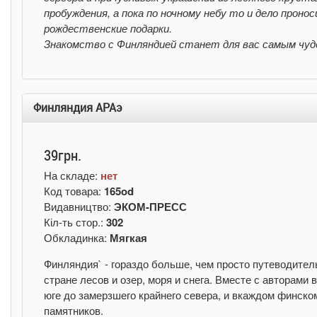
пробуждения, а пока по ночному небу то и дело прон
рождественские подарки.
Знакомство с Финляндией станет для вас самым чуде
Финляндия АРАэ
39грн.
На складе:
нет
Код товара:
165od
Видавництво:
ЭКОМ-ПРЕСС
Кіл-ть стор.:
302
Обкладинка:
Мягкая
Финляндия` - гораздо больше, чем просто путеводител
стране лесов и озер, моря и снега. Вместе с авторами
юге до замерзшего крайнего севера, и вкаждом финско
памятников.