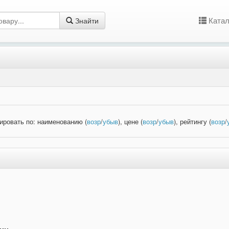
Катал
Знайти
ировать по: наименованию (
возр
/
убыв
), цене (
возр
/
убыв
), рейтингу (
возр
/