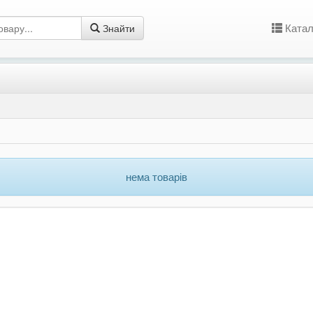
Катал
Знайти
нема товарів