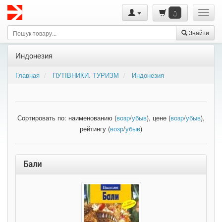
0
Знайти
Индонезия
Главная
ПУТІВНИКИ. ТУРИЗМ
Индонезия
Сортировать по: наименованию (
возр
/
убыв
), цене (
возр
/
убыв
),
рейтингу (
возр
/
убыв
)
Бали