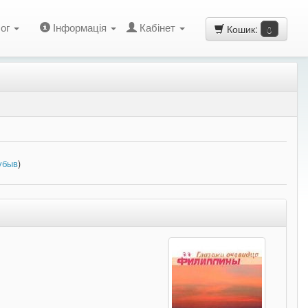
ог
Інформація
Кабінет
Кошик:
0
убыв
)