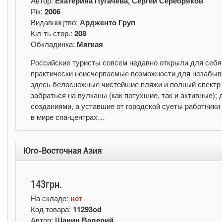
Автор:
Екатерина Пугачева, Сергей Серебряков
Рік:
2006
Видавництво:
Ардженто Груп
Кіл-ть стор.:
208
Обкладинка:
Мягкая
Российские туристы совсем недавно открыли для себя
практически неисчерпаемые возможности для незабыва
здесь белоснежные чистейшие пляжи и полный спектр 
забраться на вулканы (как потухшие, так и активные)
созданиями, а уставшие от городской суеты работники
в мире спа-центрах…
Юго-Восточная Азия
143грн.
На складе:
нет
Код товара:
11293od
Автор:
Шанин Валерий