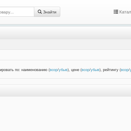
Катал
Знайти
ировать по: наименованию (
возр
/
убыв
), цене (
возр
/
убыв
), рейтингу (
возр
/