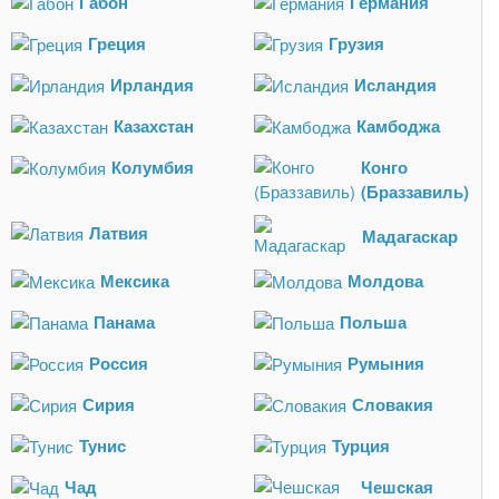
Габон
Германия
Греция
Грузия
Ирландия
Исландия
Казахстан
Камбоджа
Колумбия
Конго
(Браззавиль)
Латвия
Мадагаскар
Мексика
Молдова
Панама
Польша
Россия
Румыния
Сирия
Словакия
Тунис
Турция
Чад
Чешская