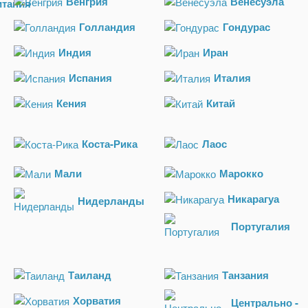
Венгрия
Венесуэла
итания
Голландия
Гондурас
Индия
Иран
Испания
Италия
Кения
Китай
Коста-Рика
Лаос
Мали
Марокко
Никарагуа
Нидерланды
Португалия
Таиланд
Танзания
Хорватия
Центрально -