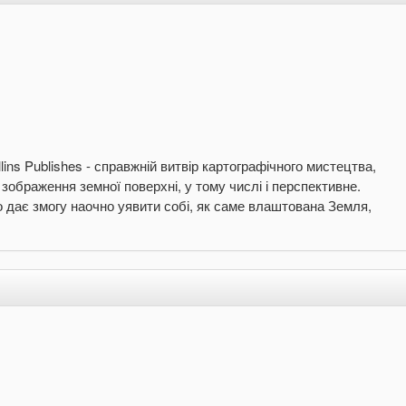
ins Publishes - справжній витвір картографічного мистецтва,
 зображення земної поверхні, у тому числі і перспективне.
о дає змогу наочно уявити собі, як саме влаштована Земля,