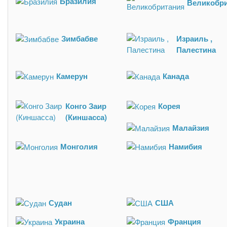
Бразилия
Великобр
Зимбабве
Израиль ,
Палестина
Камерун
Канада
Конго Заир
Корея
(Киншасса)
Малайзия
Монголия
Намибия
Судан
США
Украина
Франция