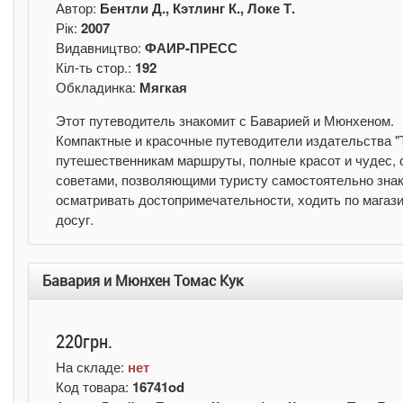
Автор:
Бентли Д., Кэтлинг К., Локе Т.
Рік:
2007
Видавництво:
ФАИР-ПРЕСС
Кіл-ть стор.:
192
Обкладинка:
Мягкая
Этот путеводитель знакомит с Баварией и Мюнхеном.
Компактные и красочные путеводители издательства "
путешественникам маршруты, полные красот и чудес
советами, позволяющими туристу самостоятельно знако
осматривать достопримечательности, ходить по магази
досуг.
Бавария и Мюнхен Томас Кук
220грн.
На складе:
нет
Код товара:
16741od