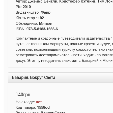
Автор:
Джеймс Бентли, Кристофер Кэтлинг, Тим Лок
Рік:
2010
Видавництво:
Фаир
Кіл-ть стор.:
192
Обкладинка:
Мягкая
ISBN:
978-5-8183-1666-6
Компактные и красочные путеводители издательства "
путешественникам маршруты, полные красот и чудес
советами, позволяющими туристу самостоятельно знако
осматривать достопримечательности, ходить по магази
досуг. Этот путеводитель знакомит с Баварией и Мюн
Бавария. Вокруг Света
140грн.
На складе:
нет
Код товара:
1558od
Видавництво:
Вокруг Света