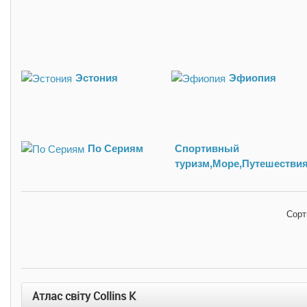
Эстония
Эфиопия
По Сериям
Спортивный
туризм,Море,Путешестви
Сорт
Атлас світу Collins К