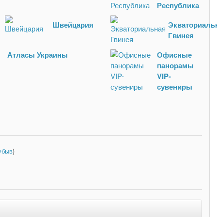
Республика
Швейцария
Экваториаль
Гвинея
Атласы Украины
Офисные
панорамы
VIP-
сувениры
убыв
)