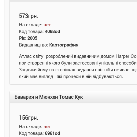
573грн.
На складе:
нет
Код товара:
4068od
Рік:
2005
Видавництво:
Картография
Атлас світу, розроблений видавничим домом Harper Coll
при створенні якого були застосовані унікальні способи
Завдяки йому на сторінках видання світ ніби оживає, щ
який має вигляд і які процеси в ній відбуваються.
Бавария и Мюнхен Томас Кук
156грн.
На складе:
нет
Код товара:
6961od