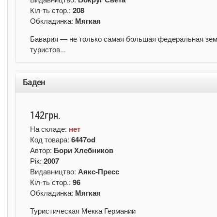
Кіл-ть стор.:
208
Обкладинка:
Мягкая
Бавария — не только самая большая федеральная земл
туристов...
Баден
142грн.
На складе:
нет
Код товара:
6447od
Автор:
Бори Хлебников
Рік:
2007
Видавництво:
Аякс-Пресс
Кіл-ть стор.:
96
Обкладинка:
Мягкая
Туристическая Мекка Германии