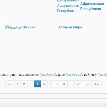
Африканская
Республика
Ямайка
Атласы Мира
я
ировать по: наименованию (
возр
/
убыв
), цене (
возр
/
убыв
), рейтингу (
возр
/
<<
1
2
3
4
5
6
7
8
...
46
>>
Все