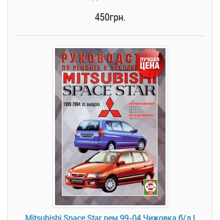
450грн.
Mitsubishi Space Star рем 99-04 Чижовка б/д |