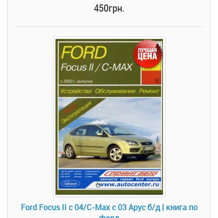
450грн.
Ford Focus II c 04/C-Max c 03 Арус б/д | книга по