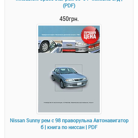
(PDF)
450грн.
Nissan Sunny рем с 98 праворульна Автонавигатор
б | книга по ниссан | PDF